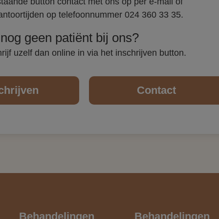
aande button contact met ons op per e-mail of
 kantoortijden op telefoonnummer 024 360 33 35.
nog geen patiënt bij ons?
jf uzelf dan online in via het inschrijven button.
chrijven
Contact
Behandelingen
Behandelingen