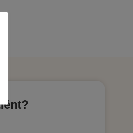
iënt?