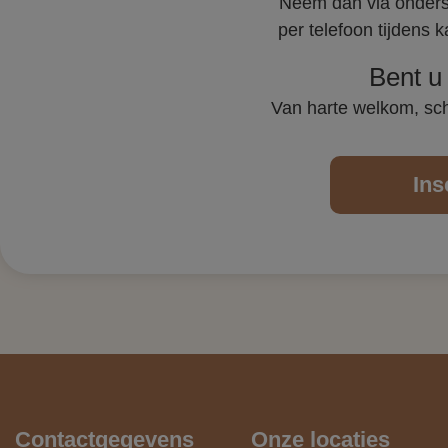
Neem dan via onderst
per telefoon tijdens
Bent u 
Van harte welkom, schri
Ins
Contactgegevens
Onze locaties