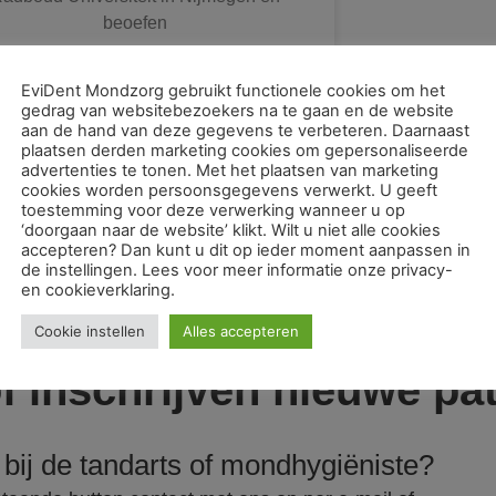
beoefen
09/12/2025
08:11
EviDent Mondzorg gebruikt functionele cookies om het
gedrag van websitebezoekers na te gaan en de website
aan de hand van deze gegevens te verbeteren. Daarnaast
plaatsen derden marketing cookies om gepersonaliseerde
advertenties te tonen. Met het plaatsen van marketing
cookies worden persoonsgegevens verwerkt. U geeft
toestemming voor deze verwerking wanneer u op
‘doorgaan naar de website’ klikt. Wilt u niet alle cookies
accepteren? Dan kunt u dit op ieder moment aanpassen in
de instellingen. Lees voor meer informatie onze privacy-
en cookieverklaring.
Cookie instellen
Alles accepteren
 inschrijven nieuwe pat
bij de tandarts of mondhygiëniste?