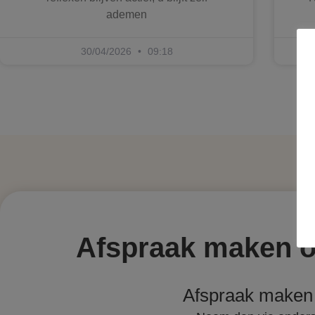
ademen
30/04/2026
09:18
Afspraak maken of
Afspraak maken 