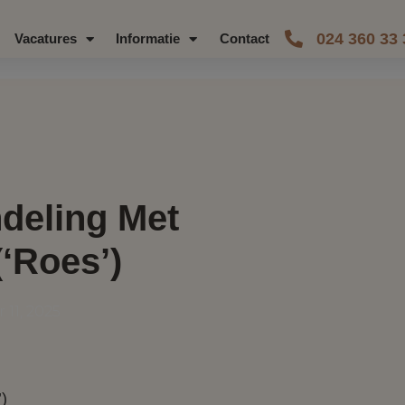
024 360 33 
Vacatures
Informatie
Contact
deling Met
(‘roes’)
11, 2025
)