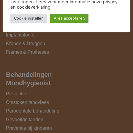
instellingen. Lees voor meer informatie onze privacy-
en cookieverklaring.
Algemene tandheelkunde
Esthetische tandheelkunde
Cookie instellen
Alles accepteren
Behandeling angstpatiënten
Implantologie
Kronen & Bruggen
Frames & Protheses
Behandelingen
Mondhygiënist
Preventie
Ontstoken tandvlees
Parodontale behandeling
Gevoelige tanden
Preventie bij kinderen