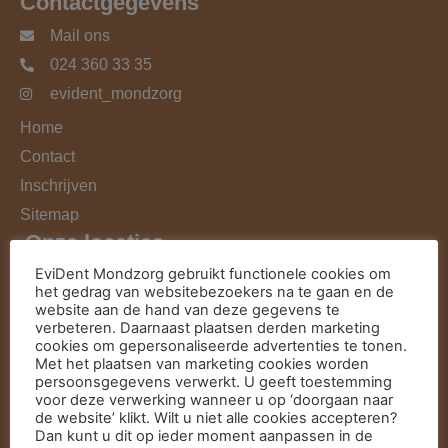
Contactgegevens
Mail ons
024 360 33 35
evident_mondzorg
Home
Contact
Inschrijven
Sitemap
Onze locaties
EviDent Mondzorg gebruikt functionele cookies om
Nijmegen
het gedrag van websitebezoekers na te gaan en de
Wijchen
website aan de hand van deze gegevens te
verbeteren. Daarnaast plaatsen derden marketing
Veghel
cookies om gepersonaliseerde advertenties te tonen.
Met het plaatsen van marketing cookies worden
persoonsgegevens verwerkt. U geeft toestemming
voor deze verwerking wanneer u op ‘doorgaan naar
Behandelingen
de website’ klikt. Wilt u niet alle cookies accepteren?
Dan kunt u dit op ieder moment aanpassen in de
Tandarts