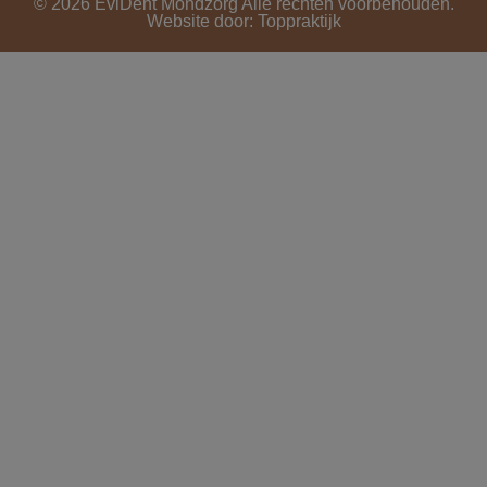
© 2026 EviDent Mondzorg Alle rechten voorbehouden.
Website door:
Toppraktijk