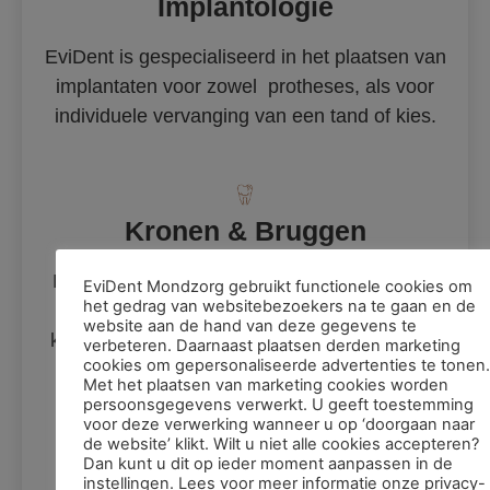
Implantologie
EviDent is gespecialiseerd in het plaatsen van
implantaten voor zowel protheses, als voor
individuele vervanging van een tand of kies.
Kronen & Bruggen
EviDent biedt u verschillende mogelijkheden
EviDent Mondzorg gebruikt functionele cookies om
het gedrag van websitebezoekers na te gaan en de
om fors gevulde of ontbrekende tanden en
website aan de hand van deze gegevens te
kiezen duurzaam te vervangen door op maat
verbeteren. Daarnaast plaatsen derden marketing
cookies om gepersonaliseerde advertenties te tonen.
gemaakte kronen en bruggen.
Met het plaatsen van marketing cookies worden
persoonsgegevens verwerkt. U geeft toestemming
voor deze verwerking wanneer u op ‘doorgaan naar
de website’ klikt. Wilt u niet alle cookies accepteren?
Dan kunt u dit op ieder moment aanpassen in de
Frames & Protheses
instellingen. Lees voor meer informatie onze privacy-