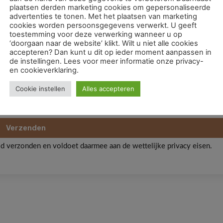
plaatsen derden marketing cookies om gepersonaliseerde
advertenties te tonen. Met het plaatsen van marketing
cookies worden persoonsgegevens verwerkt. U geeft
toestemming voor deze verwerking wanneer u op
‘doorgaan naar de website’ klikt. Wilt u niet alle cookies
n Evident Mondzorg, waaronder het beleid met betrekking tot eve
accepteren? Dan kunt u dit op ieder moment aanpassen in
de instellingen. Lees voor meer informatie onze privacy-
en, en stem hiermee in.
en cookieverklaring.
Cookie instellen
Alles accepteren
Verzenden
ld verzonden en voldoet daarmee aan de wettelijke privacy eisen.