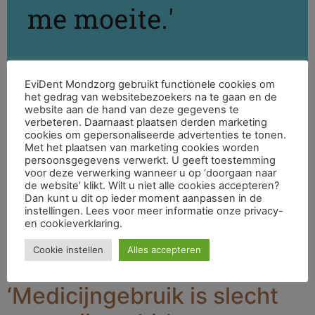
EviDent Mondzorg gebruikt functionele cookies om
het gedrag van websitebezoekers na te gaan en de
website aan de hand van deze gegevens te
verbeteren. Daarnaast plaatsen derden marketing
cookies om gepersonaliseerde advertenties te tonen.
Met het plaatsen van marketing cookies worden
persoonsgegevens verwerkt. U geeft toestemming
voor deze verwerking wanneer u op ‘doorgaan naar
de website’ klikt. Wilt u niet alle cookies accepteren?
Dan kunt u dit op ieder moment aanpassen in de
instellingen. Lees voor meer informatie onze privacy-
Stichting De Mond Niet Vergeten!, is een initiatief van
en cookieverklaring.
KNMT, NVM-Mondhygiënisten en ONT, vraagt hiermee
aandacht voor de mondverzorging van kwetsbare
Cookie instellen
Alles accepteren
ouderen. Doe de test hier.
‘Medicijngebruik is slecht