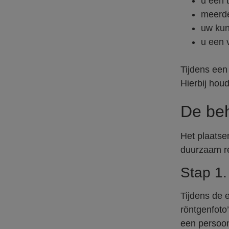
u één 
meerde
uw kuns
u een 
Tijdens een
Hierbij hou
De beh
Het plaatse
duurzaam re
Stap 1.
Tijdens de 
röntgenfoto
een persoon