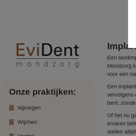
Implan
Een tandimp
Mondzorg ku
voor een nat
Een implanta
Onze praktijken:
vervolgens 
bent, zonde
Nijmegen
Of het nu g
Wijchen
ervaren beh
stellen alti