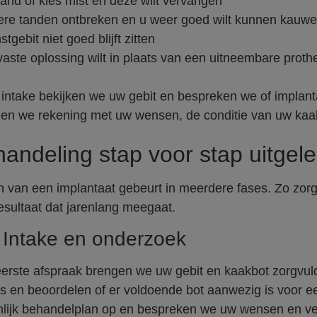
tand of kies mist en deze wilt vervangen
re tanden ontbreken en u weer goed wilt kunnen kauw
tgebit niet goed blijft zitten
vaste oplossing wilt in plaats van een uitneembare proth
 intake bekijken we uw gebit en bespreken we of implanta
den we rekening met uw wensen, de conditie van uw kaa
andeling stap voor stap uitgel
n van een implantaat gebeurt in meerdere fases. Zo zor
sultaat dat jarenlang meegaat.
 Intake en onderzoek
eerste afspraak brengen we uw gebit en kaakbot zorgvul
’s en beoordelen of er voldoende bot aanwezig is voor ee
lijk behandelplan op en bespreken we uw wensen en v