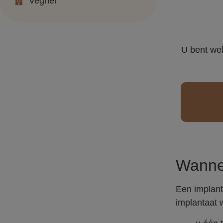
Veghel
U bent wel
Wannee
Een implanta
implantaat 