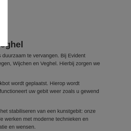
Veghel
s duurzaam te vervangen. Bij Evident
megen, Wijchen en Veghel. Hierbij zorgen we
akbot wordt geplaatst. Hierop wordt
n functioneert uw gebit weer zoals u gewend
et stabiliseren van een kunstgebit: onze
 We werken met moderne technieken en
uatie en wensen.