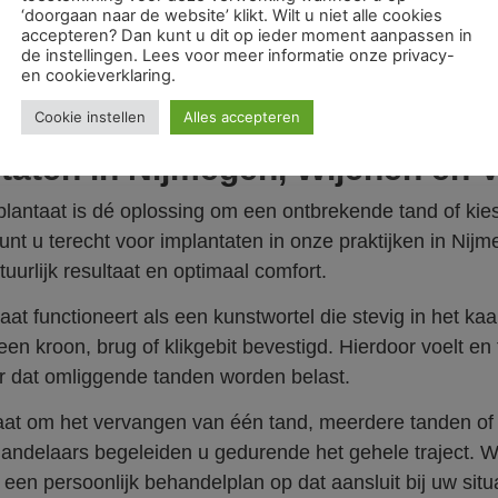
‘doorgaan naar de website’ klikt. Wilt u niet alle cookies
accepteren? Dan kunt u dit op ieder moment aanpassen in
de instellingen. Lees voor meer informatie onze privacy-
en cookieverklaring.
Cookie instellen
Alles accepteren
taten in Nijmegen, Wijchen en 
lantaat is dé oplossing om een ontbrekende tand of kie
nt u terecht voor implantaten in onze praktijken in Nij
uurlijk resultaat en optimaal comfort.
at functioneert als een kunstwortel die stevig in het ka
een kroon, brug of klikgebit bevestigd. Hierdoor voelt e
r dat omliggende tanden worden belast.
aat om het vervangen van één tand, meerdere tanden of h
andelaars begeleiden u gedurende het gehele traject.
jd een persoonlijk behandelplan op dat aansluit bij uw sit