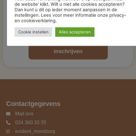
de website’ klikt. Wilt u niet alle cookies accepteren?
Dan kunt u dit op ieder moment aanpassen in de
Bent u nog geen patiënt bij ons?
instellingen. Lees voor meer informatie onze privacy-
en cookieverklaring.
Van harte welkom, schrijf uzelf dan online in via
het inschrijven button.
Cookie instellen
Alles accepteren
Inschrijven
Contactgegevens
Mail ons
024 360 33 35
evident_mondzorg