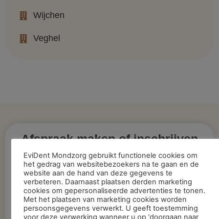
Wijchen
Veghel
Afspraak maken of inschrijven
nieuwe patiënt?
EviDent Mondzorg gebruikt functionele cookies om
het gedrag van websitebezoekers na te gaan en de
Afspraak maken bij de tandarts of
website aan de hand van deze gegevens te
verbeteren. Daarnaast plaatsen derden marketing
mondhygiëniste?
cookies om gepersonaliseerde advertenties te tonen.
Met het plaatsen van marketing cookies worden
Neem dan tijdens kantoortijden contact met
persoonsgegevens verwerkt. U geeft toestemming
ons op telefoonnummer
024 360 33 35
.
voor deze verwerking wanneer u op ‘doorgaan naar