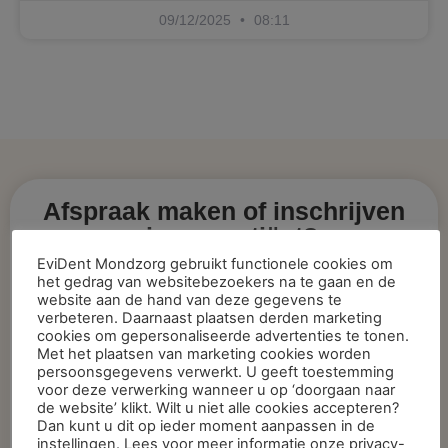
09/12/2025
08:11
Afspraak maken of inschrijven
nieuwe patiënt?
EviDent Mondzorg gebruikt functionele cookies om
het gedrag van websitebezoekers na te gaan en de
Afspraak maken bij de tandarts of
website aan de hand van deze gegevens te
mondhygiëniste?
verbeteren. Daarnaast plaatsen derden marketing
cookies om gepersonaliseerde advertenties te tonen.
Neem dan via onderstaande button contact met
Met het plaatsen van marketing cookies worden
persoonsgegevens verwerkt. U geeft toestemming
ons op per e-mail of
voor deze verwerking wanneer u op ‘doorgaan naar
per telefoon tijdens kantoortijden op
de website’ klikt. Wilt u niet alle cookies accepteren?
Dan kunt u dit op ieder moment aanpassen in de
telefoonnummer 024 360 33 35.
instellingen. Lees voor meer informatie onze privacy-