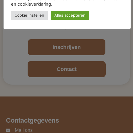
en cookieverklaring.
Bent u nog geen patiënt bij ons?
Cookie instellen
Alles accepteren
Van harte welkom, schrijf uzelf dan online in via
het inschrijven button.
Inschrijven
Contact
Contactgegevens
Mail ons